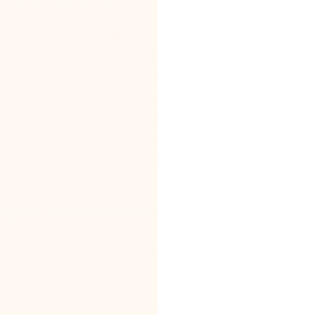
 como funciona el cuerpo!
e forma natural, que se evapora hacia el exterior. Para
a pérdida de agua transepidérmica. No es transpiraci
a nuestro cuerpo estabilizar nuestra tasa de hidratac
e seca cuando está por debajo de esta tasa. Y esto pued
(fatiga, estrés, contaminación, rutina de limpieza, pro
imeras cosas que hacer? Hidratar tu piel de forma natu
r para hidratar naturalmente una piel seca?
 primer reflejo. Un enjuague con agua no siempre es s
ador sólido natural.
está limpia, ahora puedes hidratarla. Para ello, opta 