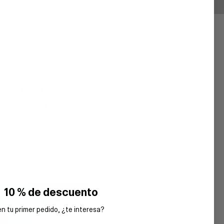
cosas que pueden
¡existen numerosas
 sobre el tema y
ve e hidratada.
¿Qué
é buenos hábitos
10 % de descuento
en tu primer pedido, ¿te interesa?