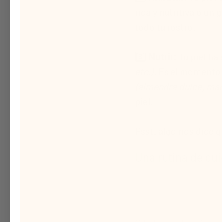
rica y nutritiva o u
todo tu rostro.
3️⃣
Nutrir:
Tu piel ha
etc.)
. Es el momento 
(almendra dulce, mac
piel.
Psst, algo nos dice q
Una rutina de cui