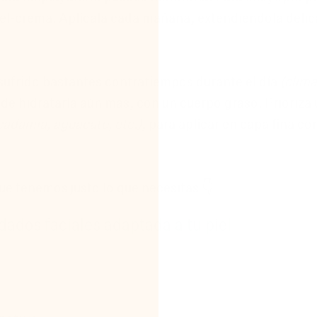
n gel-crema. Aplícala cada mañana, extendiéndola del
 sufrido bastantes contratiempos durante el día
(clima
de hidratarla aún más, con un cuerpo graso. Prioriza 
adamia, aguacate, etc.)
, para aplicar en capa fina con 
ue tenemos justo lo que necesitas 👇
dados faciales adaptada a tu piel