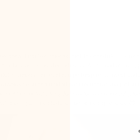
iel seca. Tirantez, rojeces, piel de cocodrilo… Son 
s muchos/as los/as afectados/as. Afortunadamente, 
arlo! Y precisamente, el equipo Respire ha investigado
consejos de su comunidad para recuperar una piel sua
na piel bien hidratada? ¿Qué productos priorizar? ¿Qu
a?
Te compartimos todo lo que hemos aprendido 😎