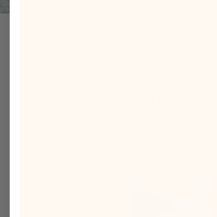
Hoy hablamos de la p
pasar. Incluso somo
soluciones para evit
reunido los mejores 
rutina natural para u
adoptar en el día a dí