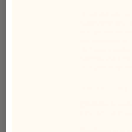
¡Es simplemente así
La piel pierde agua d
es lo que llamamos l
natural que permite 
%)
. La piel se vuelv
numerosos factores
etc.)
. ¿Una de las pr
¿Qué pasos segui
1️⃣
Limpiar:
Sí, es el
leche, gel o un limpi
2️⃣
Hidratar:
Tu piel 