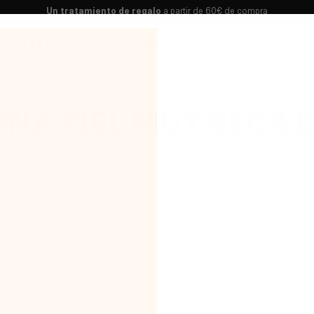
Un tratamiento de regalo
a partir de 60€ de compra
NUESTROS TRATAMIENTOS
SOBRE NOSOTROS
NA PIEL MUY SECA 